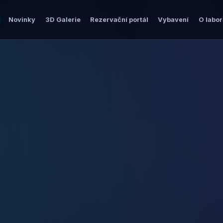
Novinky
3D Galerie
Rezervační portál
Vybavení
O labor