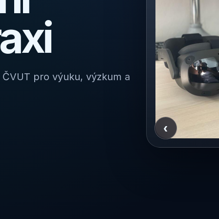
raxi
í ČVUT pro výuku, výzkum a
‹